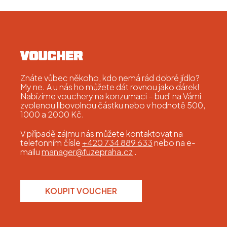
VOUCHER
Znáte vůbec někoho, kdo nemá rád dobré jídlo?
My ne. A u nás ho můžete dát rovnou jako dárek!
Nabízíme vouchery na konzumaci – buď na Vámi
zvolenou libovolnou částku nebo v hodnotě 500,
1000 a 2000 Kč.
V případě zájmu nás můžete kontaktovat na
telefonním čísle
+420 734 889 633
nebo na e-
mailu
manager@fuzepraha.cz
.
KOUPIT VOUCHER