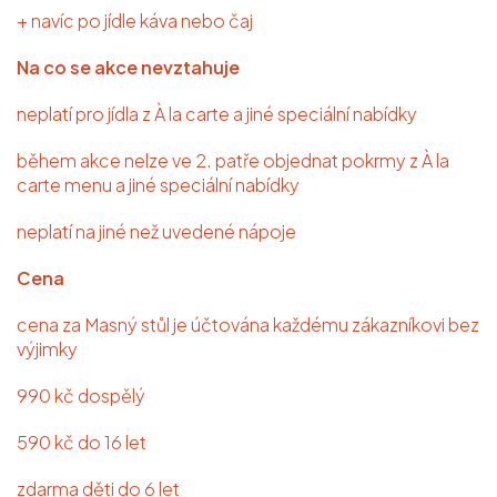
+ navíc po jídle káva nebo čaj
Na co se akce nevztahuje
neplatí pro jídla z À la carte a jiné speciální nabídky
během akce nelze ve 2. patře objednat pokrmy z À la
carte menu a jiné speciální nabídky
neplatí na jiné než uvedené nápoje
Cena
cena za Masný stůl je účtována každému zákazníkovi bez
výjimky
990 kč dospělý
590 kč do 16 let
zdarma děti do 6 let