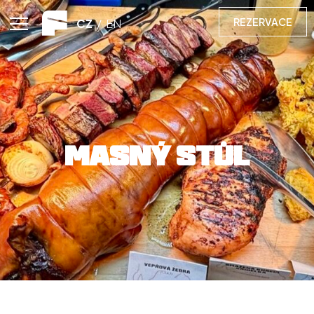
REZERVACE
CZ
/
EN
MASNÝ STŮL