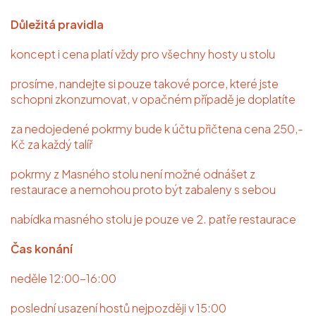
Důležitá pravidla
koncept i cena platí vždy pro všechny hosty u stolu
prosíme, nandejte si pouze takové porce, které jste
schopni zkonzumovat, v opačném případě je doplatíte
za nedojedené pokrmy bude k účtu přičtena cena 250,-
Kč za každý talíř
pokrmy z Masného stolu není možné odnášet z
restaurace a nemohou proto být zabaleny s sebou
nabídka masného stolu je pouze ve 2. patře restaurace
Čas konání
neděle 12:00-16:00
O NÁS
poslední usazení hostů nejpozději v 15:00