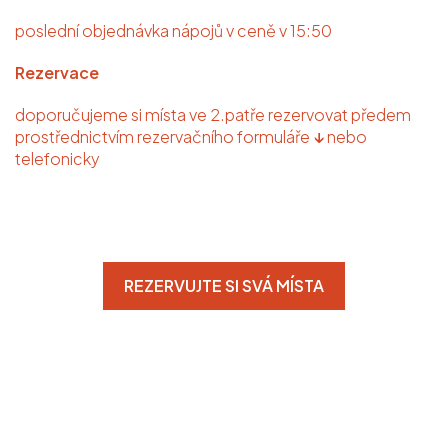
MENU
poslední objednávka nápojů v ceně v 15:50
POLEDNÍ MENU
Rezervace
doporučujeme si místa ve 2.patře rezervovat předem
MASNÝ STŮL
prostřednictvím rezervačního formuláře
↓
nebo
telefonicky
PIVOVAR
FIREMNÍ AKCE
KONTAKT
REZERVUJTE SI SVÁ MÍSTA
REZERVACE