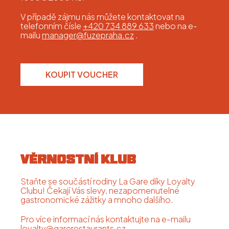
V případě zájmu nás můžete kontaktovat na
telefonním čísle
+420 734 889 633
nebo na e-
mailu
manager@fuzepraha.cz
.
KOUPIT VOUCHER
VĚRNOSTNÍ KLUB
Staňte se součástí rodiny La Gare díky Loyalty
Clubu! Čekají Vás slevy, nezapomenutelné
gastronomické zážitky a mnoho dalšího.
Pro více informací nás kontaktujte na e-mailu
loyalty@garerestaurants.cz
.