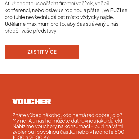
Ať už chcete uspořádat firemní večírek, večeři,
konferenci, nebo oslavu s rodinou a přáteli, ve
FUZI
se
pro tuhle nevšední událost místo vždycky najde.
O NÁS
Uděláme maximum pro to, aby čas strávený u nás
předčil vaše představy.
MENU
ZJISTIT VÍCE
POLEDNÍ MENU
MASNÝ STŮL
PIVOVAR
FIREMNÍ AKCE
VOUCHER
Znáte vůbec někoho, kdo nemá rád dobré jídlo?
KONTAKT
My ne. A u nás ho můžete dát rovnou jako dárek!
Nabízíme vouchery na konzumaci – buď na Vámi
REZERVACE
zvolenou libovolnou částku nebo v hodnotě 500,
1000 a 2000 Kč.