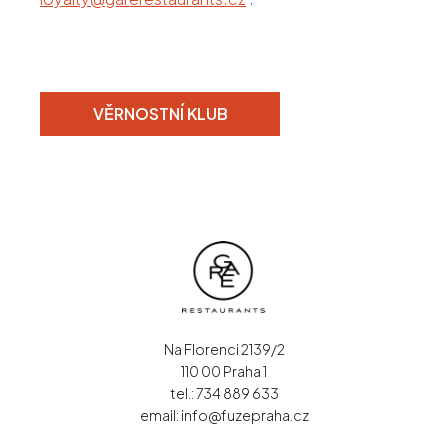
VĚRNOSTNÍ KLUB
Na Florenci 2139/2
110 00 Praha 1
tel.:
734 889 633
email:
info@fuzepraha.cz