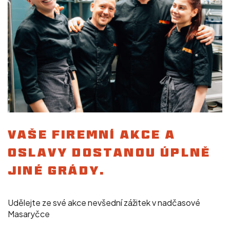
VAŠE FIREMNÍ AKCE A
OSLAVY DOSTANOU ÚPLNĚ
JINÉ GRÁDY.
Udělejte ze své akce nevšední zážitek v nadčasové
Masaryčce